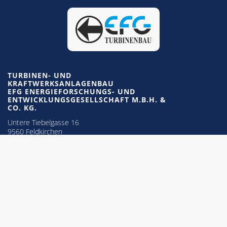
TURBINEN- UND
KRAFTWERKSANLAGENBAU
EFG ENERGIEFORSCHUNGS- UND
ENTWICKLUNGSGESELLSCHAFT M.B.H. &
CO. KG.
Untere Tiebelgasse 16
9560 Feldkirchen
Austria/Europa
Telefon:
+43 (0)4276/4670
E-Mail:
office@efg-turbinenbau.at
WEBSITE
Portfolio
Referenzen